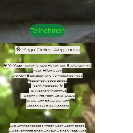
Teilnehmen
🕉 Yoga Online Angebote
☯️ YinYoga
- durch langes Halten der Stellungen mit
vielen Hilfsmitteln
werden Blockaden und Verklebungen des
Fasziengewebes gelöst
- sehr meditativ 💫
- 8 WochenRhythmus
- Beginn Mittwoch,
25.01.2023
19:00 Uhr
bis 20:00 Uhr
Kosten: 88
€ (8 Wochen)
Die Onlineangebote finden über Zoom statt.
Du bekommst einen Link für Deinen YogaKurs