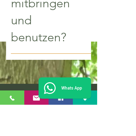
mitbringen
und
benutzen?
Wenn es ein Sport- oder
Arbeitskletterhelm ist sehr gerne,
Reit oder Fahrradhelme sind
ungeeignet.
Whats App
Hochseilgarten
Hürtgenwald GbR
Petra Zalfen-Harzheim & Marcus Zalfen
Tel.: +49 (0)
2427-905438