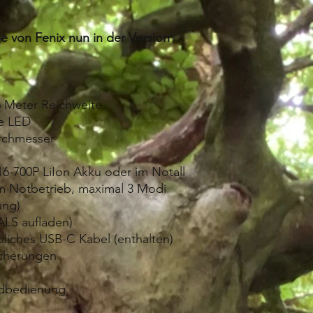
 von Fenix nun in der Version
 Meter Reichweite
te LED
rchmesser
6-700P LiIon Akku oder im Notall
im Notbetrieb, maximal 3 Modi
ung)
LS aufladen)
liches USB-C Kabel (enthalten)
icherungen
andbedienung