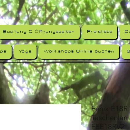
Buchung & Öffnungszeiten
Preisliste
D
ps
Yoga
Workshops Online buchen
S
Fenix E18R
Taschenlam
FEE18RV2