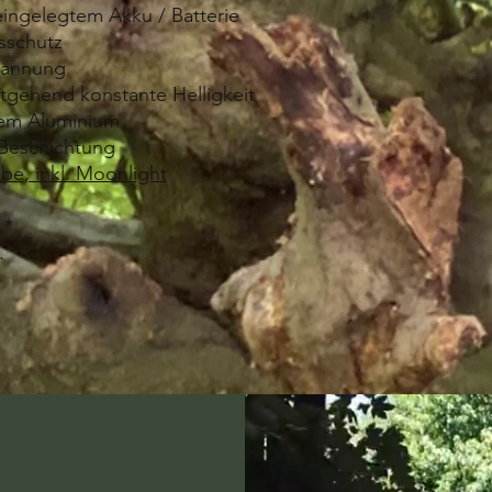
eingelegtem Akku / Batterie
gsschutz
pannung
itgehend konstante Helligkeit
gem Aluminium
-Beschichtung
obe, inkl. Moonlight
.*
.