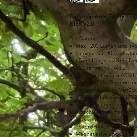
Die kompakete Erfolgslampe
E18R V2.0
Die Daten:
Max 1200 Lumen und 146
Luminus SST40 cool whi
67mm Länge x 22mm Du
56 Gramm inkl. Akku
Betrieb mit einem ARB-L1
einer CR123A Batterie (
stehen hierbei zu Verfüg
(CR123A Batterien NIEMA
Aufladbar über handelsüb
Verschiedene Einschalts
Kapazitätsanzeige
Seitenschalter für Einh
Magnetische Endkappe