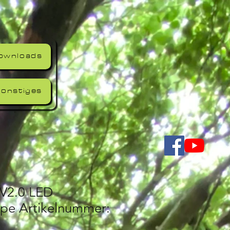
ownloads
onstiges
 V2.0 LED
pe Artikelnummer: