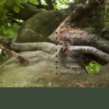
Schutz vor falsch herum 
Intelligenter Überhitzun
Warnung bei geringer S
Digitale Regelung für we
gefertigt aus hochwerti
hochwertige Type III HA
5 Helligkeitsstufen & Str
1.200 Lumen, 30 Min.*
350 Lumen, 1 Std. 20 Min
150 Lumen, 2 Std. 30 Min
30 Lumen, 15 Std.
1 Lumen, 200 Std.
Strobe: 1.200 Lumen