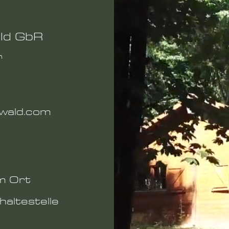
ld GbR
n
nwald.com
m Ort
haltestelle