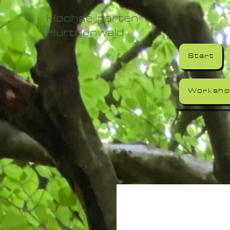
Hochseilgarten
Hürtgenwald
Start
Worksho