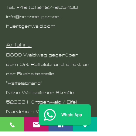
Tel.: +49 (0)
2427-905438
info@hochseilgarten-
huertgenwald.com
Anfahrt:
B399 Waldweg gegenüber
dem Ort Raffelsbrand, direkt an
der Bushaltestelle
"Raffelsbrand"
Nähe Wollseifener Straße
52393 Hürtgenwald / Eifel
Nordrhein-Westfalen
Whats App
GPS:
50.66578
6.34296